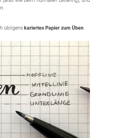
 (also wie beim normalen Lettering), und
en.
ch übrigens
kariertes Papier zum Üben
.